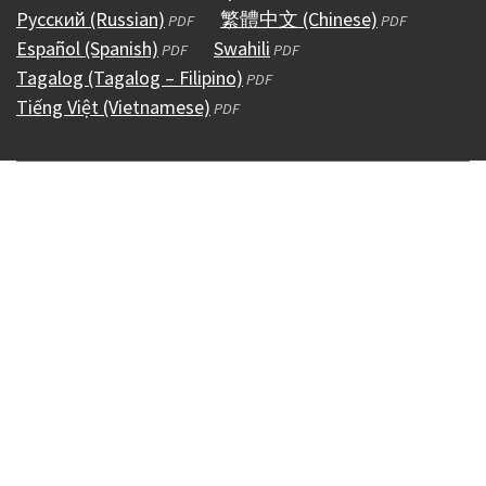
Русский (Russian)
ventana)
una
nueva
en
(abre
nueva
繁體中文 (Chinese)
en
ventana)
una
en
(abre
nueva
PDF
PDF
Español (Spanish)
nueva
ventana)
una
(abre
en
Swahili
ventana)
una
(abre
nueva
una
en
ventana)
PDF
PDF
Tagalog (Tagalog – Filipino)
ventana)
nueva
en
una
(abre
nueva
en
ventana)
nueva
una
PDF
Tiếng Việt (Vietnamese)
ventana)
una
nueva
(abre
en
ventana)
una
ventana)
nueva
PDF
nueva
ventana)
en
una
nueva
ventana)
ventana)
una
nueva
ventana)
nueva
ventana)
ventana)
Copyright © 1995 - 2026
Accessibility
(externo)
Conditions &
Use
(externo)
Policies
(externo)
HIPAA & Open Records