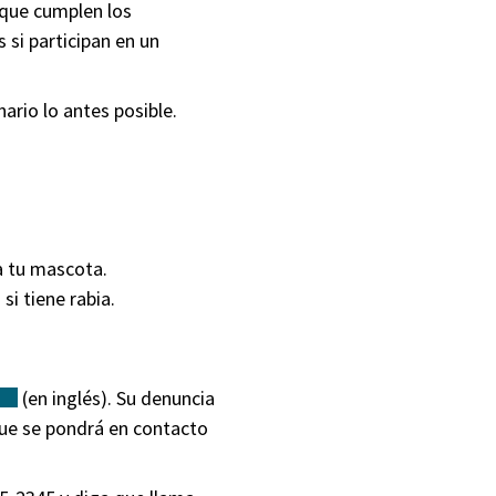
 que cumplen los
 si participan en un
nario lo antes posible.
a tu mascota.
si tiene rabia.
(externo)
(en inglés). Su denuncia
 que se pondrá en contacto