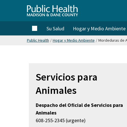
Saltar
hasta
Public
el
contenido
Home
Su Salud
Hogar y Medio Ambiente
Health
principal
Public Health
/
Hogar y Medio Ambiente
/
Mordeduras de An
Madison
& Dane
Servicios para
County
Animales
Despacho del Oficial de Servicios para
Animales
608-255-2345 (urgente)