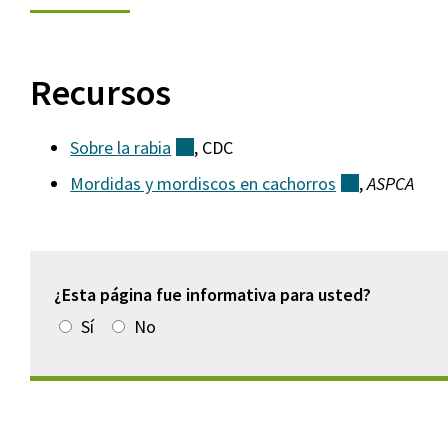
Recursos
Sobre la
rabia
(externo)
, CDC
Mordidas y mordiscos en
cachorros
(externo)
,
ASPCA
¿Esta página fue informativa para usted?
Sí
No