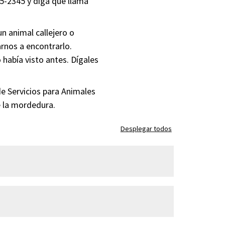
55-2345 y diga que llama
un animal callejero o
arnos a encontrarlo.
o había visto antes. Dígales
de Servicios para Animales
e la mordedura.
Desplegar todos