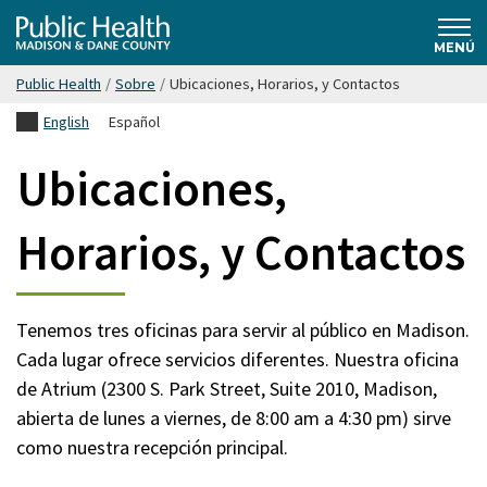
Saltar
Public
hasta
MENÚ
el
Public Health
/
Sobre
/
Ubicaciones, Horarios, y Contactos
contenido
Health
English
Español
principal
Madison
Ubicaciones,
& Dane
Horarios, y Contactos
County
Tenemos tres oficinas para servir al público en Madison.
Cada lugar ofrece servicios diferentes. Nuestra oficina
de Atrium (2300 S. Park Street, Suite 2010, Madison,
abierta de lunes a viernes, de 8:00 am a 4:30 pm) sirve
como nuestra recepción principal.