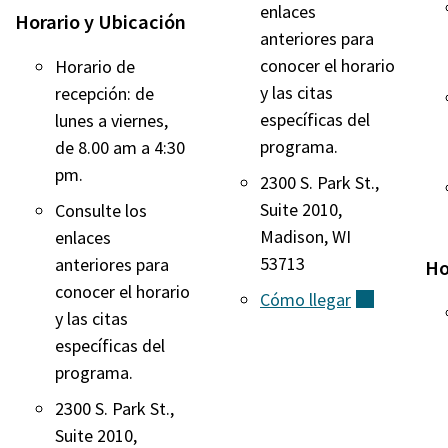
enlaces
Horario y Ubicación
anteriores para
conocer el horario
Horario de
y las citas
recepción: de
específicas del
lunes a viernes,
programa.
de 8.00 am a 4:30
pm.
2300 S. Park St.,
Suite 2010,
Consulte los
Madison, WI
enlaces
53713
anteriores para
Ho
conocer el horario
Cómo
llegar
(externo)
y las citas
específicas del
programa.
2300 S. Park St.,
Suite 2010,