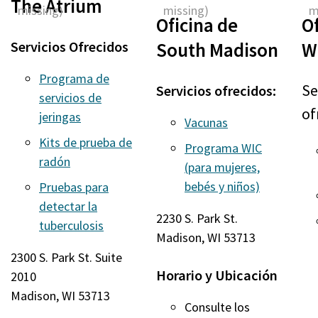
The Atrium
Oficina de
Of
Servicios Ofrecidos
South Madison
W
Programa de
Se
Servicios ofrecidos:
servicios de
of
jeringas
Vacunas
Kits de prueba de
Programa WIC
radón
(para mujeres,
bebés y niños)
Pruebas para
detectar la
2230 S. Park St.
tuberculosis
Madison, WI 53713
2300 S. Park St. Suite
Horario y Ubicación
2010
Madison, WI 53713
Consulte los