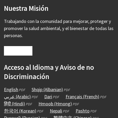
Nuestra Misión
Trabajando con la comunidad para mejorar, proteger y
promover la salud ambiental, y el bienestar de todas las
personas.
Acceso al Idioma y Aviso de no
Discriminación
English
(abre
Shqip (Albanian)
(abre
PDF
PDF
عربي (Arabic)
en
(abre
Dari
(abre
en
Français (French)
(abre
PDF
PDF
PDF
हिंदी (Hindi)
una
(abre
en
Hmoob (Hmong)
en
una
(abre
en
PDF
PDF
한국어 (Korean)
nueva
en
una
(abre
Nepali
una
(abre
nueva
en
Pashto
(abre
una
PDF
PDF
PDF
Русский (Russian)
ventana)
una
nueva
en
(abre
nueva
繁體中文 (Chinese)
en
ventana)
una
en
(abre
nueva