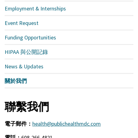
Employment & Internships
Event Request
Funding Opportunities
HIPAA 與公開記錄
News & Updates
關於我們
聯繫我們
電子郵件：
health@publichealthmdc.com
電話：
608-266-4821