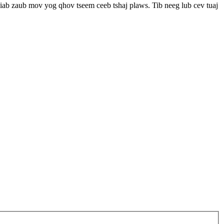
iab zaub mov yog qhov tseem ceeb tshaj plaws. Tib neeg lub cev tuaj