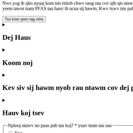
Nws yog ib qho nyuaj kom tsis txhob chwv raug rau cov qib qis ntawm
yeem tawm tsam PFAS tau hauv ib ncua sij hawm. Kwv txwv tsis pub
Tso kom pom tag nrho
Dej Haus
Koom noj
Kev siv sij hawm nyob rau ntawm cov dej 
Hauv koj tsev
Nplooj ntawv no puas pab tau koj?
* yuav tsum tau sau