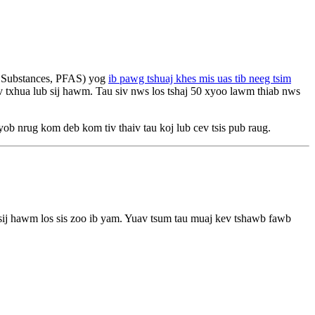
 Substances, PFAS) yog
ib pawg tshuaj khes mis uas tib neeg tsim
v txhua lub sij hawm. Tau siv nws los tshaj 50 xyoo lawm thiab nws
b nrug kom deb kom tiv thaiv tau koj lub cev tsis pub raug.
sij hawm los sis zoo ib yam. Yuav tsum tau muaj kev tshawb fawb