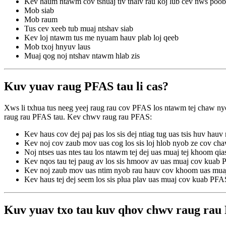
Kev haum ntawm cov tshuaj tiv thaiv rau koj lub cev nws poob
Mob siab
Mob raum
Tus cev xeeb tub muaj ntshav siab
Kev loj ntawm tus me nyuam hauv plab loj qeeb
Mob txoj hnyuv laus
Muaj qog noj ntshav ntawm hlab zis
Kuv yuav raug PFAS tau li cas?
Xws li txhua tus neeg yeej raug rau cov PFAS los ntawm tej chaw ny
raug rau PFAS tau. Kev chwv raug rau PFAS:
Kev haus cov dej paj pas los sis dej ntiag tug uas tsis huv hauv
Kev noj cov zaub mov uas cog los sis loj hlob nyob ze cov cha
Noj ntses uas ntes tau los ntawm tej dej uas muaj tej khoom q
Kev nqos tau tej paug av los sis hmoov av uas muaj cov kuab
Kev noj zaub mov uas ntim nyob rau hauv cov khoom uas mu
Kev haus tej dej seem los sis plua plav uas muaj cov kuab PFAS
Kuv yuav txo tau kuv qhov chwv raug rau 