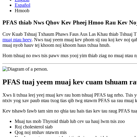
Español
Hmoob
PFAS thiab Nws Qhov Kev Pheej Hmoo Rau Kev No
Cov Kuab Tshuaj Txhaum Phaws Faus Aus Las Khau thiab Tshuaj Tx
muaj ntau heev
. Nws tuaj yeem muaj kev phom sij rau koj kev noj qab
muaj nyob hauv tej khoom noj khoom haus txhua hnub.
Hom tshuaj no nws tsis pawv mus yooj yim thiab ziag no muaj ntau n
PFAS tuaj yeem muaj kev cuam tshuam rau 
Xws li txhua leej yeej muaj kev rau hom tshuaj PFAS tag nrho. Tsis
ntxiv yog xav paub ntau txog tias qib twg ntawm PFAS ua rau muaj 
Kev tshawb fawb tam sim no qhia tau hais tias kev tau raug PFAS tua
Muaj tus mob Thyroid thiab lub cev ua hauj lwm tsis zoo
Roj cholesterol siab
Qog noj ntshav ntawm mis