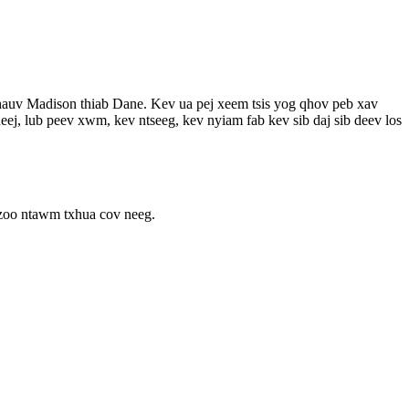
auv Madison thiab Dane. Kev ua pej xeem tsis yog qhov peb xav
eej, lub peev xwm, kev ntseeg, kev nyiam fab kev sib daj sib deev los
 zoo ntawm txhua cov neeg.