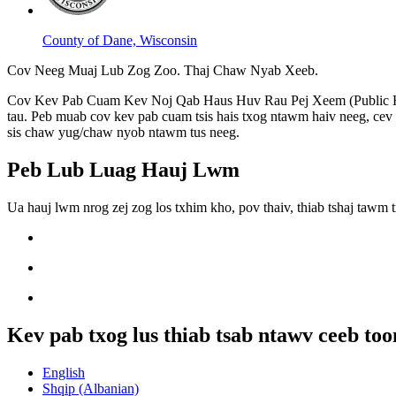
County of Dane, Wisconsin
Cov Neeg Muaj Lub Zog Zoo. Thaj Chaw Nyab Xeeb.
Cov Kev Pab Cuam Kev Noj Qab Haus Huv Rau Pej Xeem (Public Healt
tau. Peb muab cov kev pab cuam tsis hais txog ntawm haiv neeg, cev n
sis chaw yug/chaw nyob ntawm tus neeg.
Peb Lub Luag Hauj Lwm
Ua hauj lwm nrog zej zog los txhim kho, pov thaiv, thiab tshaj taw
Kev pab txog lus thiab tsab ntawv ceeb to
English
Shqip (Albanian)