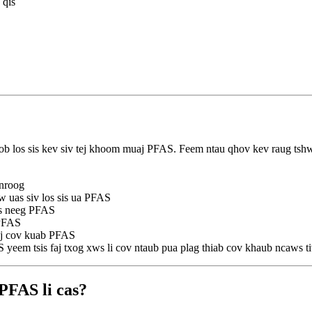
 qis
ob los sis kev siv tej khoom muaj PFAS. Feem ntau qhov kev raug tshw
 nroog
w uas siv los sis ua PFAS
ias neeg PFAS
 PFAS
aj cov kuab PFAS
 yeem tsis faj txog xws li cov ntaub pua plag thiab cov khaub ncaws ti
PFAS li cas?