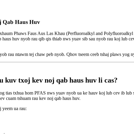
j Qab Haus Huv
haum Phaws Faus Aus Las Khau (Perfluoroalkyl and Polyfluoroalkyl
 haus huv nyob rau qib qis thiab nws yuav sib sau nyob rau koj lub ce
yob rau ntawm tej chaw peb nyob. Qhov tseem ceeb tshaj plaws yog nyo
kuv txoj kev noj qab haus huv li cas?
 yog tias txhua hom PFAS nws yuav nyob ua ke hauv koj lub cev ib lub 
kev cuam tshuam rau kev noj qab haus huv.
j yeem ua rau: