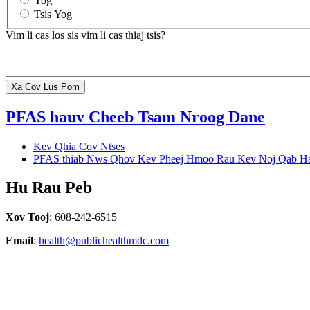
Yog
Tsis Yog
Vim li cas los sis vim li cas thiaj tsis?
PFAS hauv Cheeb Tsam Nroog Dane
Kev Qhia Cov Ntses
PFAS thiab Nws Qhov Kev Pheej Hmoo Rau Kev Noj Qab H
Hu Rau Peb
Xov Tooj
: 608-242-6515
Email
:
health@publichealthmdc.com