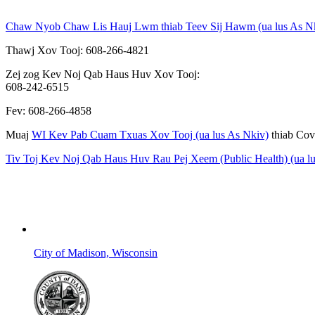
Chaw Nyob Chaw Lis Hauj Lwm thiab Teev Sij Hawm (ua lus As N
Thawj Xov Tooj: 608-266-4821
Zej zog Kev Noj Qab Haus Huv Xov Tooj:
608-242-6515
Fev: 608-266-4858
Muaj
WI Kev Pab Cuam Txuas Xov Tooj (ua lus As Nkiv)
thiab Cov
Tiv Toj Kev Noj Qab Haus Huv Rau Pej Xeem (Public Health) (ua l
City of Madison, Wisconsin