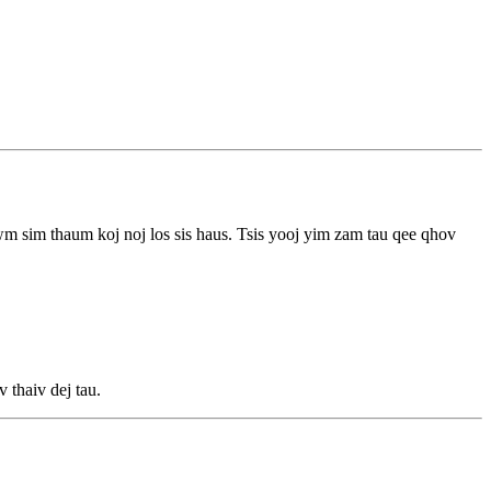
m sim thaum koj noj los sis haus. Tsis yooj yim zam tau qee qhov
v thaiv dej tau.