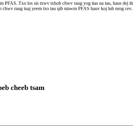
 PFAS. Txo los sis txwv txhob chwv raug yog tias ua tau, haus dej th
 chwv raug tuaj yeem txo tau qib ntawm PFAS hauv koj lub nrog cev.
peb cheeb tsam