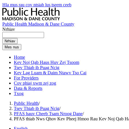
Hla mus rau cov ntsiab lus tseem ceeb
Public Health Madison & Dane County
Nrhiav
Mes nus
Home
Kev Noj Qab Haus Huv Zej Tsoom
Tsev Thiab ib Puag Ncig
Kev Lag Luam & Daim Ntawv Tso Cai
For Providers
Cov phiaj xwm zej zog
Data & Reports
Txog
Public Health
/
Tsev Thiab ib Puag Ncig
/
PFAS hauv Cheeb Tsam Nroog Dane
/
PFAS thiab Nws Qhov Kev Pheej Hmoo Rau Kev Noj Qab H
English