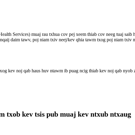
h Services) muaj rau txhua cov pej xeem thiab cov neeg tuaj saib h
qaij daim tawv, poj niam txiv neej/kev qhia tawm txog poj niam txiv n
m txog kev noj qab haus huv ntawm ib puag ncig thiab kev noj qab nyob
om txob kev tsis pub muaj kev ntxub ntxaug