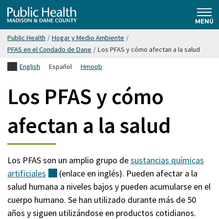
Saltar
Public
hasta
MENÚ
el
Public Health
/
Hogar y Medio Ambiente
/
contenido
Health
PFAS en el Condado de Dane
/
Los PFAS y cómo afectan a la salud
principal
English
Español
Hmoob
Madison
Los PFAS y cómo
& Dane
afectan a la salud
County
Los PFAS son un amplio grupo de
sustancias químicas
artificiales
(externo)
(enlace en inglés). Pueden afectar a la
salud humana a niveles bajos y pueden acumularse en el
cuerpo humano. Se han utilizado durante más de 50
años y siguen utilizándose en productos cotidianos.