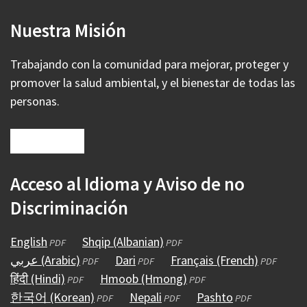
Nuestra Misión
Trabajando con la comunidad para mejorar, proteger y
promover la salud ambiental, y el bienestar de todas las
personas.
Acceso al Idioma y Aviso de no
Discriminación
English
(abre
Shqip (Albanian)
(abre
PDF
PDF
عربي (Arabic)
en
(abre
Dari
(abre
en
Français (French)
(abre
PDF
PDF
PDF
हिंदी (Hindi)
una
(abre
en
Hmoob (Hmong)
en
una
(abre
en
PDF
PDF
한국어 (Korean)
nueva
en
una
(abre
Nepali
una
(abre
nueva
en
Pashto
(abre
una
PDF
PDF
PDF