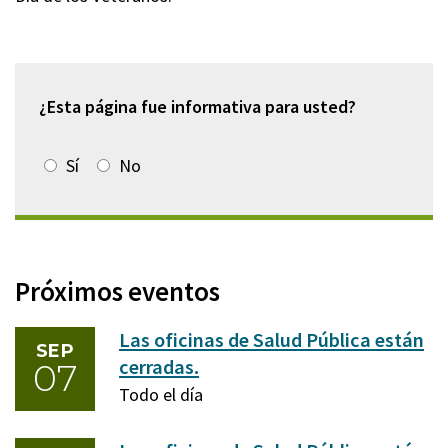
del
evento
¿Esta página fue informativa para usted?
Sí
No
Próximos eventos
Las oficinas de Salud Pública están
SEP
cerradas.
07
Lunes,
Todo el día
7