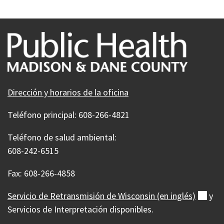
Diciembre
Enero
de
de
2026
2027
Dirección y horarios de la oficina
Teléfono principal: 608-266-4821
Teléfono de salud ambiental:
608-242-6515
Fax: 608-266-4858
Servicio de Retransmisión de Wisconsin (en
inglés)
(ext
y
Servicios de Interpretación disponibles.