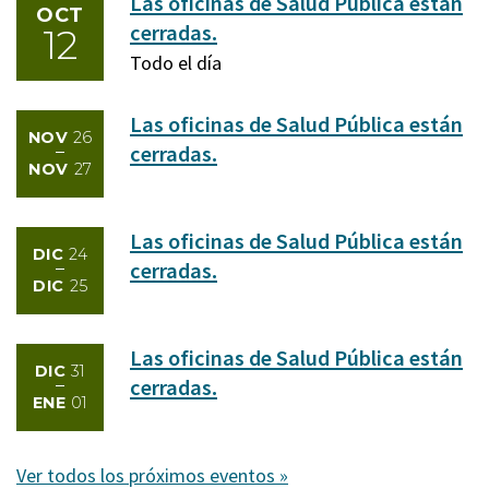
de
Las oficinas de Salud Pública están
OCT
Septiembre
cerradas.
12
de
Lunes,
Todo el día
2026
12
de
Las oficinas de Salud Pública están
NOV
26
Octubre
cerradas.
to
NOV
27
de
Jueves,
Viernes,
2026
26
27
Las oficinas de Salud Pública están
de
de
DIC
24
cerradas.
Noviembre
Noviembre
to
DIC
25
Jueves,
Viernes,
de
de
24
25
2026
2026
Las oficinas de Salud Pública están
de
de
DIC
31
cerradas.
Diciembre
Diciembre
to
ENE
01
Jueves,
Viernes,
de
de
31
1
2026
2026
Ver todos los próximos eventos »
de
de