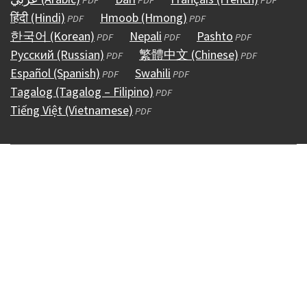
हिंदी (Hindi)
una
(abre
en
Hmoob (Hmong)
en
una
(abre
en
PDF
PDF
한국어 (Korean)
nueva
en
una
(abre
Nepali
una
(abre
nueva
en
Pashto
(abre
una
PDF
PDF
PDF
Русский (Russian)
ventana)
una
nueva
en
(abre
nueva
繁體中文 (Chinese)
en
ventana)
una
en
(abre
nueva
PDF
PDF
Español (Spanish)
nueva
ventana)
una
(abre
en
Swahili
ventana)
una
(abre
nueva
una
en
ventana)
PDF
PDF
Tagalog (Tagalog – Filipino)
ventana)
nueva
en
una
(abre
nueva
en
ventana)
nueva
una
PDF
Tiếng Việt (Vietnamese)
ventana)
una
nueva
(abre
en
ventana)
una
ventana)
nueva
PDF
nueva
ventana)
en
una
nueva
ventana)
ventana)
una
nueva
ventana)
nueva
ventana)
ventana)
Copyright © 1995 - 2026
Accessibility
(externo)
Conditions &
Use
(externo)
Policies
(externo)
HIPAA & Open Records