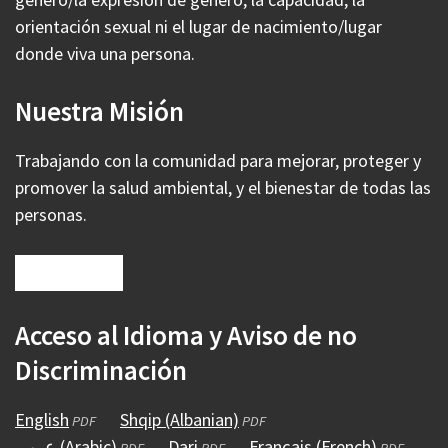
orientación sexual ni el lugar de nacimiento/lugar
donde viva una persona.
Nuestra Misión
Trabajando con la comunidad para mejorar, proteger y
promover la salud ambiental, y el bienestar de todas las
personas.
Acceso al Idioma y Aviso de no
Discriminación
English
(abre
Shqip (Albanian)
(abre
PDF
PDF
عربي (Arabic)
en
(abre
Dari
(abre
en
Français (French)
(abre
PDF
PDF
PDF