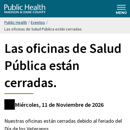
Saltar
Public
hasta
MENÚ
el
Public Health
/
Eventos
/
contenido
Health
Las oficinas de Salud Pública están cerradas.
principal
Las oficinas de Salud
Madison
& Dane
Pública están
County
cerradas.
Miércoles, 11 de Noviembre de 2026
Fecha
Nuestras oficinas están cerradas debido al feriado del
Descripción
Día de los Veteranos.